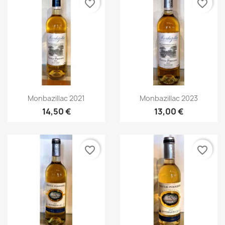
favorite_border
favorite_border
Aperçu rapide
Aperçu rapide


Monbazillac 2021
Monbazillac 2023
14,50 €
13,00 €
favorite_border
favorite_border