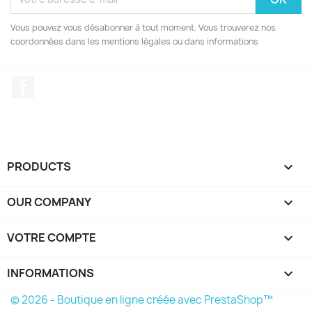
Vous pouvez vous désabonner à tout moment. Vous trouverez nos
coordonnées dans les mentions légales ou dans informations
Facebook
PRODUCTS

OUR COMPANY

VOTRE COMPTE

INFORMATIONS
keyboard_arrow_down
© 2026 - Boutique en ligne créée avec PrestaShop™