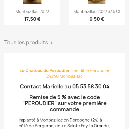
Aperçu rapide
Aperçu rapide


Monbazillac 2022
Monbazillac 2022 37.5 Cl
17,50 €
9,50 €
Tous les produits

Le Château du Peroudier
Lieu dit le Peroudier
24240 Monbazillac
Contact Marielle au 05 53 58 30 04
Remise de 5 % avec le code
"PEROUDIER" sur votre première
commande
Implanté à Monbazillac en Dordogne (24) à
côté de Bergerac, entre Sainte Foy La Grande,