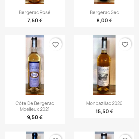
Aperçu rapide
Aperçu rapide


Bergerac Rosé
Bergerac Sec
7,50 €
8,00 €
favorite_border
favorite_border
Aperçu rapide
Aperçu rapide


Côte De Bergerac
Monbazillac 2020
Moelleux 2021
15,50 €
9,50 €